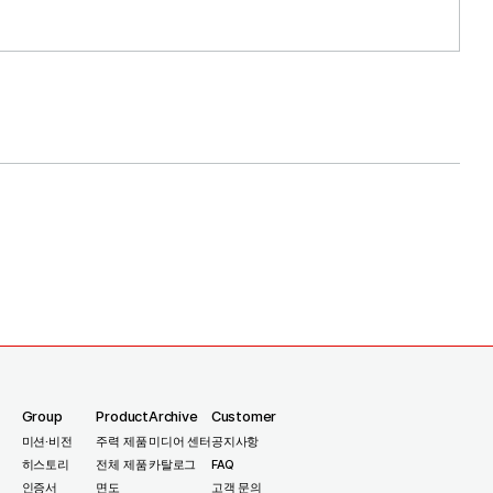
파기합니다.
어려울 수 있습니다.
Group
Product
Archive
Customer
미션·비전
주력 제품
미디어 센터
공지사항
히스토리
전체 제품
카탈로그
FAQ
인증서
면도
고객 문의