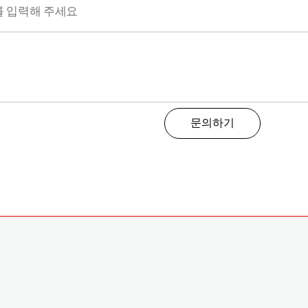
 제보처리 기록 관리를 위하여 접수일로부터 2년간 보관한 뒤 
하지 않을 수 있습니다. 그러나, 동의를 거부할 경우 상담이 
문의하기